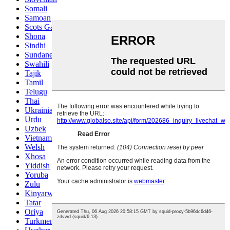
Somali
Samoan
Scots Gaelic
Shona
Sindhi
Sundanese
Swahili
Tajik
Tamil
Telugu
Thai
Ukrainian
Urdu
Uzbek
Vietnamese
Welsh
Xhosa
Yiddish
Yoruba
Zulu
Kinyarwanda
Tatar
Oriya
Turkmen