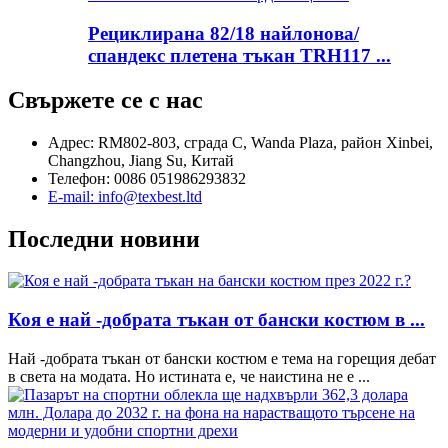
Рециклирана 82/18 найлонова/
спандекс плетена тъкан TRH117 ...
Свържете се с нас
Адрес: RM802-803, сграда C, Wanda Plaza, район Xinbei,
Changzhou, Jiang Su, Китай
Телефон: 0086 051986293832
E-mail: info@texbest.ltd
Последни новини
Коя е най -добрата тъкан от бански костюм в ...
Най -добрата тъкан от бански костюм е тема на горещия дебат
в света на модата. Но истината е, че наистина не е ...