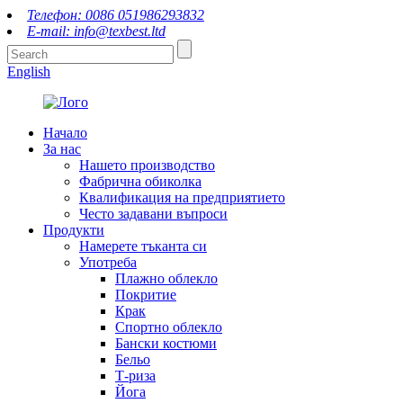
Телефон: 0086 051986293832
E-mail: info@texbest.ltd
English
Начало
За нас
Нашето производство
Фабрична обиколка
Квалификация на предприятието
Често задавани въпроси
Продукти
Намерете тъканта си
Употреба
Плажно облекло
Покритие
Крак
Спортно облекло
Бански костюми
Бельо
Т-риза
Йога