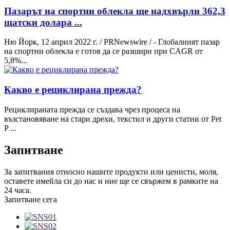
Пазарът на спортни облекла ще надхвърли 362,3
щатски долара ...
Ню Йорк, 12 април 2022 г. / PRNewswire / - Глобалният пазар
на спортни облекла е готов да се разшири при CAGR от
5,8%...
Какво е рециклирана прежда?
Рециклираната прежда се създава чрез процеса на
възстановяване на стари дрехи, текстил и други статии от Pet
P ...
Запитване
За запитвания относно нашите продукти или ценисти, моля,
оставете имейла си до нас и ние ще се свържем в рамките на
24 часа.
Запитване сега