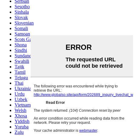
Serbian
Sesotho
Sinhala
Slovak
Slovenian
Somali
Samoan
Scots Gaelic
Shona
Sindhi
Sundanese
Swahili
Tajik
Tamil
Telugu
Thai
Ukrainian
Urdu
Uzbek
Vietnamese
Welsh
Xhosa
Yiddish
Yoruba
Zulu