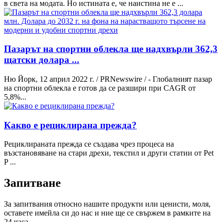
в света на модата. Но истината е, че наистина не е ...
Пазарът на спортни облекла ще надхвърли 362,3
щатски долара ...
Ню Йорк, 12 април 2022 г. / PRNewswire / - Глобалният пазар
на спортни облекла е готов да се разшири при CAGR от
5,8%...
Какво е рециклирана прежда?
Рециклираната прежда се създава чрез процеса на
възстановяване на стари дрехи, текстил и други статии от Pet
P ...
Запитване
За запитвания относно нашите продукти или ценисти, моля,
оставете имейла си до нас и ние ще се свържем в рамките на
24 часа.