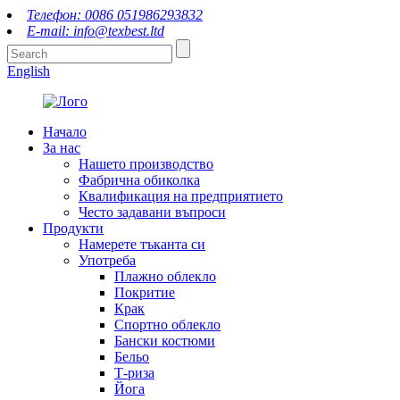
Телефон: 0086 051986293832
E-mail: info@texbest.ltd
English
Начало
За нас
Нашето производство
Фабрична обиколка
Квалификация на предприятието
Често задавани въпроси
Продукти
Намерете тъканта си
Употреба
Плажно облекло
Покритие
Крак
Спортно облекло
Бански костюми
Бельо
Т-риза
Йога