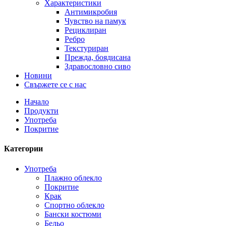
Характеристики
Антимикробия
Чувство на памук
Рециклиран
Ребро
Текстуриран
Прежда, боядисана
Здравословно сиво
Новини
Свържете се с нас
Начало
Продукти
Употреба
Покритие
Категории
Употреба
Плажно облекло
Покритие
Крак
Спортно облекло
Бански костюми
Бельо