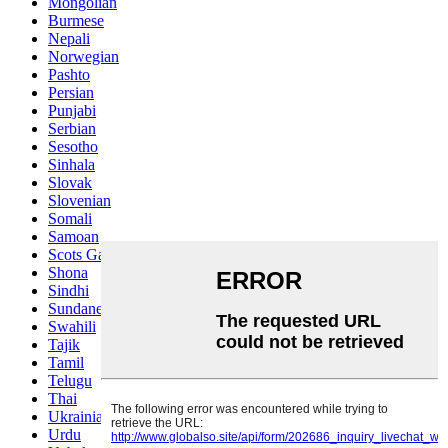
Mongolian
Burmese
Nepali
Norwegian
Pashto
Persian
Punjabi
Serbian
Sesotho
Sinhala
Slovak
Slovenian
Somali
Samoan
Scots Gaelic
Shona
Sindhi
Sundanese
Swahili
Tajik
Tamil
Telugu
Thai
Ukrainian
Urdu