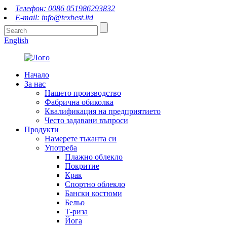
Телефон: 0086 051986293832
E-mail: info@texbest.ltd
English
Начало
За нас
Нашето производство
Фабрична обиколка
Квалификация на предприятието
Често задавани въпроси
Продукти
Намерете тъканта си
Употреба
Плажно облекло
Покритие
Крак
Спортно облекло
Бански костюми
Бельо
Т-риза
Йога