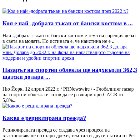
Коя е най -добрата тъкан от бански костюм в ...
Най -добрата тъкан от бански костюм е тема на горещия дебат
в света на модата. Но истината е, че наистина не е ...
Пазарът на спортни облекла ще надхвърли 362,3
щатски долара ...
Ню Йорк, 12 април 2022 г. / PRNewswire / - Глобалният пазар
на спортни облекла е готов да се разшири при CAGR от
5,8%...
Какво е рециклирана прежда?
Рециклираната прежда се създава чрез процеса на
възстановяване на стари дрехи, текстил и други статии от Pet