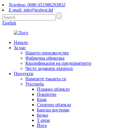
Телефон: 0086 051986293832
E-mail: info@texbest.ltd
English
Начало
За нас
Нашето производство
Фабрична обиколка
Квалификация на предприятието
Често задавани въпроси
Продукти
Намерете тъканта си
Употреба
Плажно облекло
Покритие
Крак
Спортно облекло
Бански костюми
Бельо
Т-риза
Йога