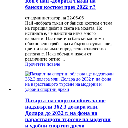
Коя е най -добрата тъкан на
бански костюм през 2022 г.?
от администратор на 22-06-06
Най -добрата тъкан от бански костюм е тема
на горещия дебат в света на модата. Но
истината е, че наистина няма много
варианти. Платовете за бански костюми
обикновено трябва да са бързо изсушаващи,
цветни и да имат определено количество
разтягане. Нека обсъдим някои от
различните оптио ...
Прочетете повече
Пазарът на спортни облекла ще
надхвърли 362,3 долара млн.
Долара до 2032 г. на фона на
нарастващото търсене на модерни
и удобни спортни дрехи