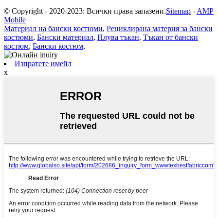
© Copyright - 2020-2023: Всички права запазени.
Sitemap
-
AMP
Mobile
Материал на бански костюми
,
Рециклирана материя за бански
костюми
,
Бански материал
,
Плува тъкан
,
Тъкан от бански
костюм
,
Бански костюм
,
Изпратете имейл
x