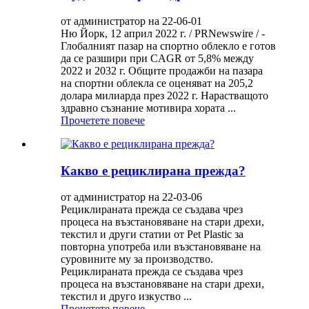
от администратор на 22-06-01
Ню Йорк, 12 април 2022 г. / PRNewswire / -
Глобалният пазар на спортно облекло е готов
да се разшири при CAGR от 5,8% между
2022 и 2032 г. Общите продажби на пазара
на спортни облекла се оценяват на 205,2
долара милиарда през 2022 г. Нарастващото
здравно съзнание мотивира хората ...
Прочетете повече
Какво е рециклирана прежда?
от администратор на 22-03-06
Рециклираната прежда се създава чрез
процеса на възстановяване на стари дрехи,
текстил и други статии от Pet Plastic за
повторна употреба или възстановяване на
суровините му за производство.
Рециклираната прежда се създава чрез
процеса на възстановяване на стари дрехи,
текстил и друго изкуство ...
Прочетете повече